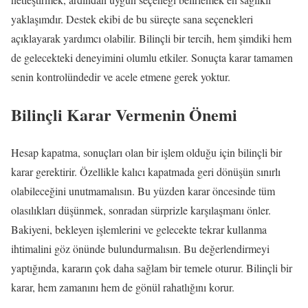
yaklaşımdır. Destek ekibi de bu süreçte sana seçenekleri
açıklayarak yardımcı olabilir. Bilinçli bir tercih, hem şimdiki hem
de gelecekteki deneyimini olumlu etkiler. Sonuçta karar tamamen
senin kontrolündedir ve acele etmene gerek yoktur.
Bilinçli Karar Vermenin Önemi
Hesap kapatma, sonuçları olan bir işlem olduğu için bilinçli bir
karar gerektirir. Özellikle kalıcı kapatmada geri dönüşün sınırlı
olabileceğini unutmamalısın. Bu yüzden karar öncesinde tüm
olasılıkları düşünmek, sonradan sürprizle karşılaşmanı önler.
Bakiyeni, bekleyen işlemlerini ve gelecekte tekrar kullanma
ihtimalini göz önünde bulundurmalısın. Bu değerlendirmeyi
yaptığında, kararın çok daha sağlam bir temele oturur. Bilinçli bir
karar, hem zamanını hem de gönül rahatlığını korur.