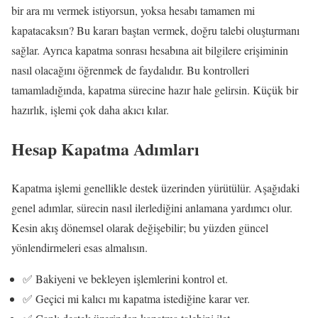
bir ara mı vermek istiyorsun, yoksa hesabı tamamen mi
kapatacaksın? Bu kararı baştan vermek, doğru talebi oluşturmanı
sağlar. Ayrıca kapatma sonrası hesabına ait bilgilere erişiminin
nasıl olacağını öğrenmek de faydalıdır. Bu kontrolleri
tamamladığında, kapatma sürecine hazır hale gelirsin. Küçük bir
hazırlık, işlemi çok daha akıcı kılar.
Hesap Kapatma Adımları
Kapatma işlemi genellikle destek üzerinden yürütülür. Aşağıdaki
genel adımlar, sürecin nasıl ilerlediğini anlamana yardımcı olur.
Kesin akış dönemsel olarak değişebilir; bu yüzden güncel
yönlendirmeleri esas almalısın.
✅ Bakiyeni ve bekleyen işlemlerini kontrol et.
✅ Geçici mi kalıcı mı kapatma istediğine karar ver.