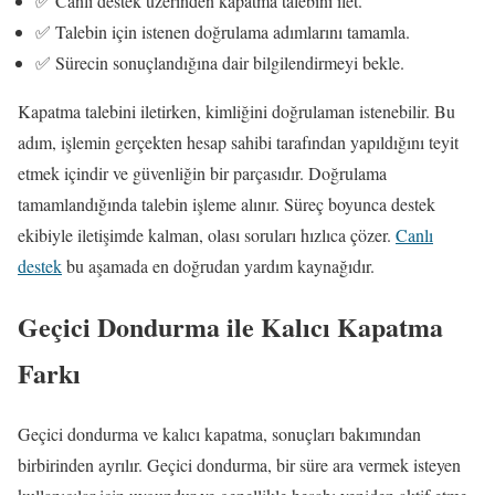
✅ Canlı destek üzerinden kapatma talebini ilet.
✅ Talebin için istenen doğrulama adımlarını tamamla.
✅ Sürecin sonuçlandığına dair bilgilendirmeyi bekle.
Kapatma talebini iletirken, kimliğini doğrulaman istenebilir. Bu
adım, işlemin gerçekten hesap sahibi tarafından yapıldığını teyit
etmek içindir ve güvenliğin bir parçasıdır. Doğrulama
tamamlandığında talebin işleme alınır. Süreç boyunca destek
ekibiyle iletişimde kalman, olası soruları hızlıca çözer.
Canlı
destek
bu aşamada en doğrudan yardım kaynağıdır.
Geçici Dondurma ile Kalıcı Kapatma
Farkı
Geçici dondurma ve kalıcı kapatma, sonuçları bakımından
birbirinden ayrılır. Geçici dondurma, bir süre ara vermek isteyen