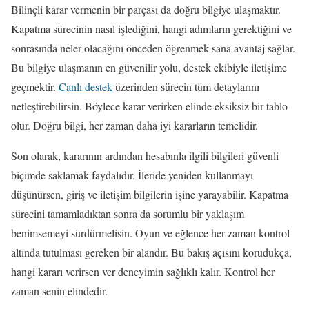
Bilinçli karar vermenin bir parçası da doğru bilgiye ulaşmaktır.
Kapatma sürecinin nasıl işlediğini, hangi adımların gerektiğini ve
sonrasında neler olacağını önceden öğrenmek sana avantaj sağlar.
Bu bilgiye ulaşmanın en güvenilir yolu, destek ekibiyle iletişime
geçmektir.
Canlı destek
üzerinden sürecin tüm detaylarını
netleştirebilirsin. Böylece karar verirken elinde eksiksiz bir tablo
olur. Doğru bilgi, her zaman daha iyi kararların temelidir.
Son olarak, kararının ardından hesabınla ilgili bilgileri güvenli
biçimde saklamak faydalıdır. İleride yeniden kullanmayı
düşünürsen, giriş ve iletişim bilgilerin işine yarayabilir. Kapatma
sürecini tamamladıktan sonra da sorumlu bir yaklaşım
benimsemeyi sürdürmelisin. Oyun ve eğlence her zaman kontrol
altında tutulması gereken bir alandır. Bu bakış açısını korudukça,
hangi kararı verirsen ver deneyimin sağlıklı kalır. Kontrol her
zaman senin elindedir.