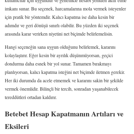
kullanıcılar için uygundur ve genellikle hesabı yeniden aktif etme
imkanı sunar. Bu seçenek, harcamalarına mola vermek isteyenler
için pratik bir yöntemdir. Kalıcı kapatma ise daha kesin bir
adımdır ve geri dönüşü sınırlı olabilir. Bu yüzden iki seçenek
arasında karar verirken niyetini net biçimde belirlemelisin.
Hangi seçeneğin sana uygun olduğunu belirlemek, kararını
kolaylaştırır. Eğer kesin bir ayrılık düşünmüyorsan, geçici
dondurma daha esnek bir yol sunar. Tamamen bırakmayı
planlıyorsan, kalıcı kapatma isteğini net biçimde iletmen gerekir.
Her iki durumda da acele etmemek ve kararını sakin bir şekilde
vermek önemlidir. Bilinçli bir tercih, sonradan yaşanabilecek
tereddütleri ortadan kaldırır.
Betebet Hesap Kapatmanın Artıları ve
Eksileri